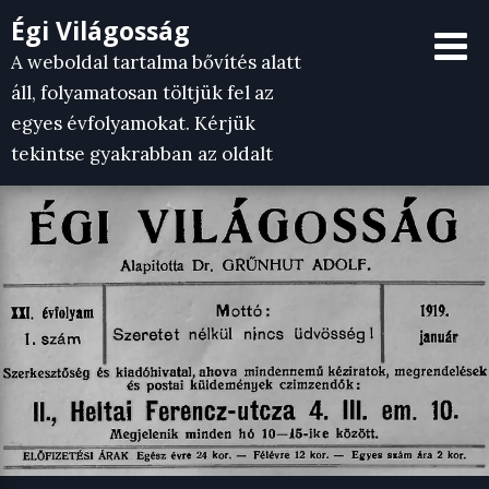
Skip
Égi Világosság
to
A weboldal tartalma bővítés alatt
content
áll, folyamatosan töltjük fel az
egyes évfolyamokat. Kérjük
tekintse gyakrabban az oldalt