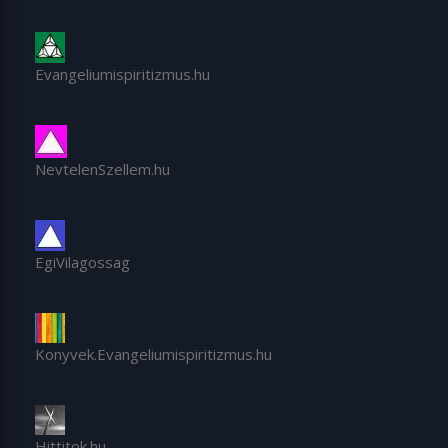
Evangeliumispiritizmus.hu
NevtelenSzellem.hu
EgiVilagossag
Konyvek.Evangeliumispiritizmus.hu
Hittitok.hu