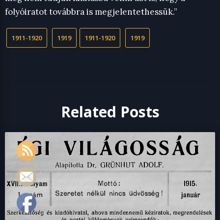
folyóiratot továbbra is megjelentethessük.”
1911-1920
1919
1911-1920
1919
Related Posts