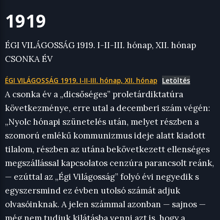
1919
ÉGI VILÁGOSSÁG 1919. I-II-III. hónap, XII. hónap
CSONKA ÉV
ÉGI VILÁGOSSÁG 1919. I-II-III. hónap, XII. hónap
Letöltés
A csonka év a „dicsőséges” proletárdiktatúra
következménye, erre utal a decemberi szám végén:
„Nyolc hónapi szünetelés után, melyet részben a
szomorú emlékű kommunizmus ideje alatt kiadott
tilalom, részben az utána bekövetkezett ellenséges
megszállással kapcsolatos cenzúra parancsolt reánk,
— ezúttal az „Égi Világosság” folyó évi negyedik s
egyszersmind ez évben utolsó számát adjuk
olvasóinknak. A jelen számmal azonban — sajnos —
még nem tudjuk kilátásba venni azt is, hogy a