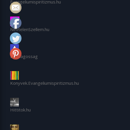
Evangeliumispiritizmus.hu
NevtelenSzellem.hu
EgiVilagossag
Konyvek.Evangeliumispiritizmus.hu
Hittitok.hu