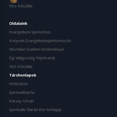
NSz-Kőszikla
Oldalaink
Evangeliumi Spiritizmus
Konyvek.Evangeliumispiritizmus.hu
Névtelen Szellem közleményei
Égi Világosság folyóiratok
NSz-Kőszikla
Társhonlapok
Hittitok.hu
Spiritualitas.hu
Karsay István
Spirituális Baráti Kör honlapja