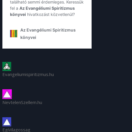
Evangeliumispiritizmus.hu
NevtelenSzellem.hu
EgiVilagossag