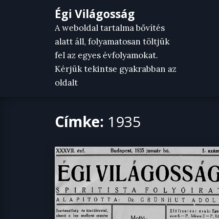
Skip
Égi Világosság
to
A weboldal tartalma bővítés
content
alatt áll, folyamatosan töltjük
fel az egyes évfolyamokat.
Kérjük tekintse gyakrabban az
oldalt
Címke:
1935