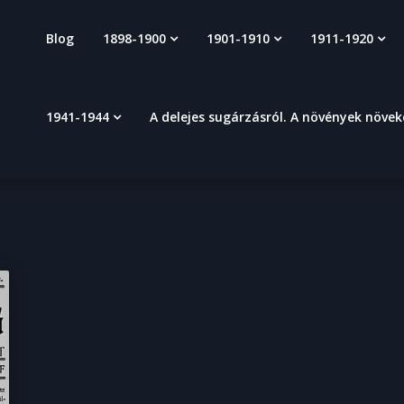
Blog
1898-1900
1901-1910
1911-1920
1941-1944
A delejes sugárzásról. A növények növe