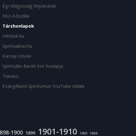
Égi Világosság folyóiratok
NSz-Kőszikla
Társhonlapok
Hittitok.hu
Spiritualitas.hu
Karsay István
Spirituális Baráti Kör honlapja
Tianasz
Evangéliumi Spiritizmus YouTube oldala
1901-1910
898-1900
1899
1903
1904