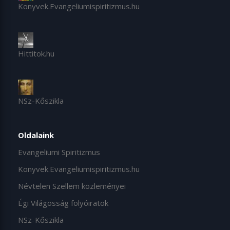
Konyvek.Evangeliumispiritizmus.hu
Hittitok.hu
NSz-Kőszikla
Oldalaink
Evangeliumi Spiritizmus
Konyvek.Evangeliumispiritizmus.hu
Névtelen Szellem közleményei
Égi Világosság folyóiratok
NSz-Kőszikla