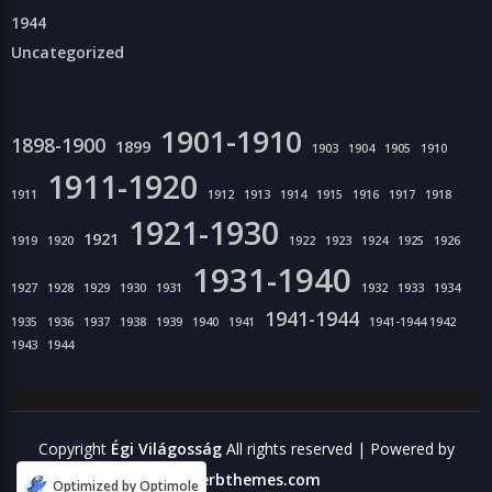
1944
Uncategorized
1901-1910
1898-1900
1899
1903
1904
1905
1910
1911-1920
1911
1912
1913
1914
1915
1916
1917
1918
1921-1930
1921
1919
1920
1922
1923
1924
1925
1926
1931-1940
1927
1928
1929
1930
1931
1932
1933
1934
1941-1944
1935
1936
1937
1938
1939
1940
1941
1941-1944 1942
1943
1944
Copyright
Égi Világosság
All rights reserved
| Powered by
Superbthemes.com
Optimized by Optimole