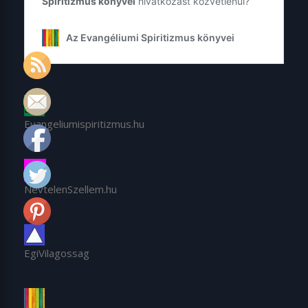
Evangeliumispiritizmus.hu
NevtelenSzellem.hu
EgiVilagossag