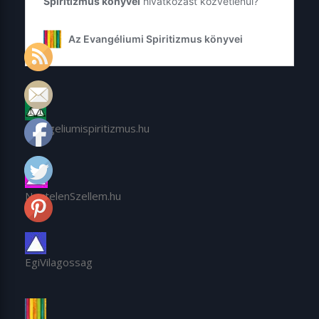
Evangeliumispiritizmus.hu
NevtelenSzellem.hu
EgiVilagossag