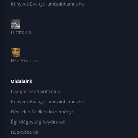
Konyvek.Evangeliumispiritizmus.hu
Hittitok.hu
NSz-Kőszikla
Oldalaink
Evangeliumi Spiritizmus
Konyvek.Evangeliumispiritizmus.hu
Névtelen Szellem közleményei
Égi Világosság folyóiratok
NSz-Kőszikla