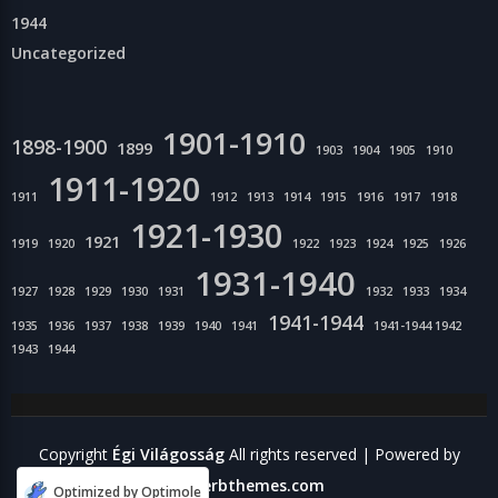
1944
Uncategorized
1901-1910
1898-1900
1899
1903
1904
1905
1910
1911-1920
1911
1912
1913
1914
1915
1916
1917
1918
1921-1930
1921
1919
1920
1922
1923
1924
1925
1926
1931-1940
1927
1928
1929
1930
1931
1932
1933
1934
1941-1944
1935
1936
1937
1938
1939
1940
1941
1941-1944 1942
1943
1944
Copyright
Égi Világosság
All rights reserved
| Powered by
Superbthemes.com
Optimized by Optimole