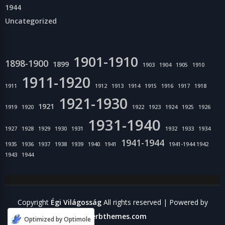
1944
Uncategorized
1901-1910
1898-1900
1899
1903
1904
1905
1910
1911-1920
1911
1912
1913
1914
1915
1916
1917
1918
1921-1930
1921
1919
1920
1922
1923
1924
1925
1926
1931-1940
1927
1928
1929
1930
1931
1932
1933
1934
1941-1944
1935
1936
1937
1938
1939
1940
1941
1941-1944 1942
1943
1944
Copyright
Égi Világosság
All rights reserved
| Powered by
Superbthemes.com
Optimized by Optimole