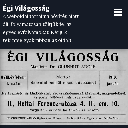
Skip
Égi Világosság
to
A weboldal tartalma bővítés alatt
content
áll, folyamatosan töltjük fel az
egyes évfolyamokat. Kérjük
tekintse gyakrabban az oldalt