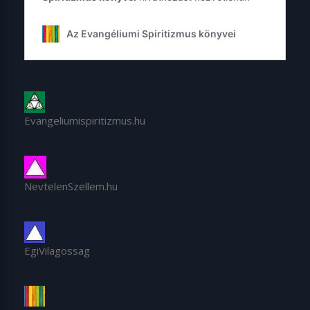
Evangeliumispiritizmus.hu
NevtelenSzellem.hu
EgiVilagossag