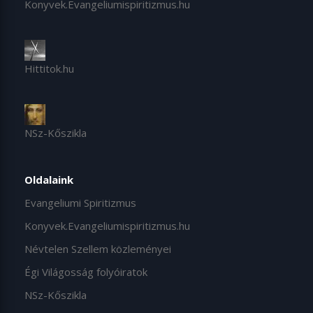
Konyvek.Evangeliumispiritizmus.hu
Hittitok.hu
NSz-Kőszikla
Oldalaink
Evangeliumi Spiritizmus
Konyvek.Evangeliumispiritizmus.hu
Névtelen Szellem közleményei
Égi Világosság folyóiratok
NSz-Kőszikla