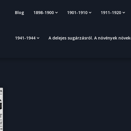
Blog
1898-1900
1901-1910
1911-1920
1941-1944
A delejes sugárzásról. A növények növe