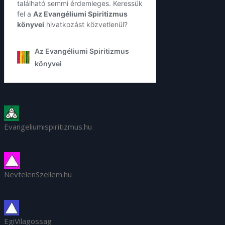
Evangeliumispiritizmus.hu
NevtelenSzellem.hu
EgiVilagossag