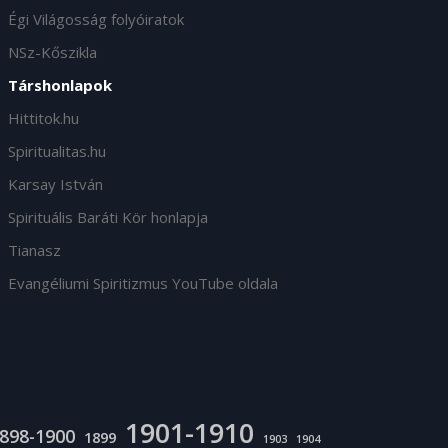
Égi Világosság folyóiratok
NSz-Kőszikla
Társhonlapok
Hittitok.hu
Spiritualitas.hu
Karsay István
Spirituális Baráti Kör honlapja
Tianasz
Evangéliumi Spiritizmus YouTube oldala
1901-1910
898-1900
1899
1903
1904