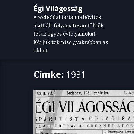
Skip
Égi Világosság
to
A weboldal tartalma bővítés
content
alatt áll, folyamatosan töltjük
fel az egyes évfolyamokat.
Kérjük tekintse gyakrabban az
oldalt
Címke:
1931