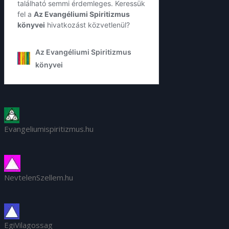
Evangeliumispiritizmus.hu
NevtelenSzellem.hu
EgiVilagossag