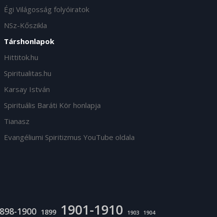
Égi Világosság folyóiratok
NSz-Kőszikla
Társhonlapok
Hittitok.hu
Spiritualitas.hu
Karsay István
Spirituális Baráti Kör honlapja
Tianasz
Evangéliumi Spiritizmus YouTube oldala
1901-1910
898-1900
1899
1903
1904