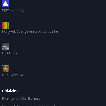
EgiVilagossag
Konyvek.Evangeliumispiritizmus.hu
Hittitok.hu
NSz-Kőszikla
Oldalaink
Evangeliumi Spiritizmus