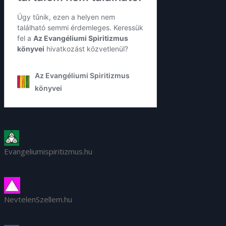
Evangeliumispiritizmus.hu
NevtelenSzellem.hu