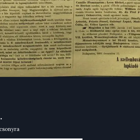
.
ácsonyra