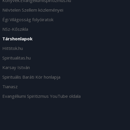
Konyvek.Evangeliumispiritizmus.hu
Névtelen Szellem közleményei
Égi Világosság folyóiratok
NSz-Kőszikla
Társhonlapok
Hittitok.hu
Spiritualitas.hu
Karsay István
Spirituális Baráti Kör honlapja
Tianasz
Evangéliumi Spiritizmus YouTube oldala