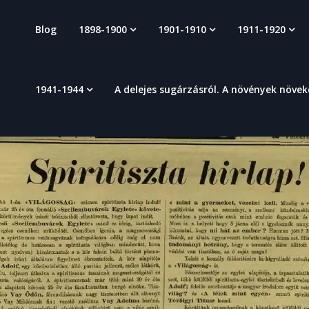
Blog
1898-1900
1901-1910
1911-1920
1941-1944
A delejes sugárzásról. A növények növe