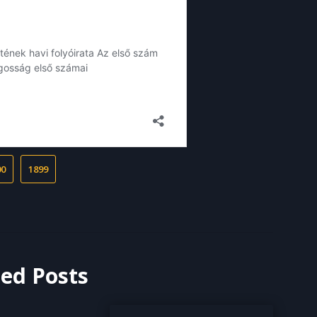
00
1899
ted Posts