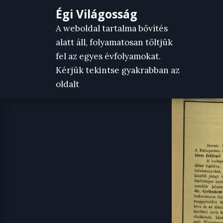
Skip
Égi Világosság
to
A weboldal tartalma bővítés
content
alatt áll, folyamatosan töltjük
fel az egyes évfolyamokat.
Kérjük tekintse gyakrabban az
oldalt