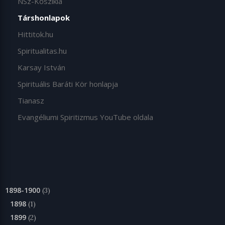
NSz-Kőszikla
Társhonlapok
Hittitok.hu
Spiritualitas.hu
Karsay István
Spirituális Baráti Kör honlapja
Tianasz
Evangéliumi Spiritizmus YouTube oldala
1898-1900
(3)
1898
(1)
1899
(2)