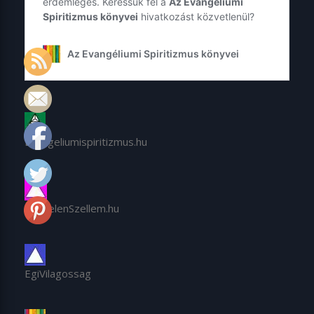
Evangeliumispiritizmus.hu
NevtelenSzellem.hu
EgiVilagossag