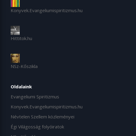
Konyvek.Evangeliumispiritizmus.hu
Hittitok.hu
NSz-Kőszikla
Oldalaink
Evangeliumi Spiritizmus
Konyvek.Evangeliumispiritizmus.hu
Névtelen Szellem közleményei
Égi Világosság folyóiratok