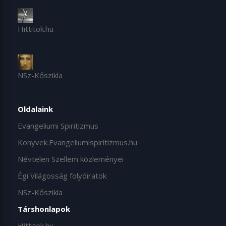
Hittitok.hu
NSz-Kőszikla
Oldalaink
Evangeliumi Spiritizmus
Konyvek.Evangeliumispiritizmus.hu
Névtelen Szellem közleményei
Égi Világosság folyóiratok
NSz-Kőszikla
Társhonlapok
Hittitok.hu