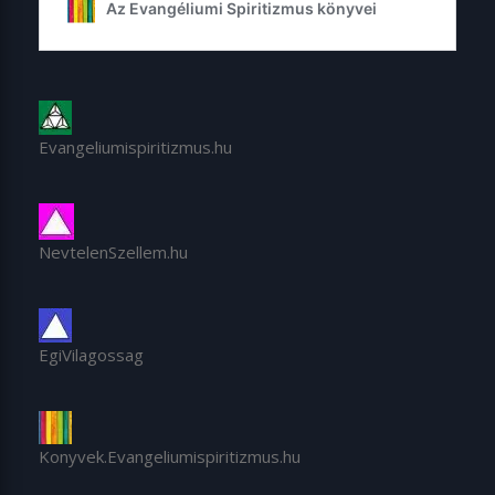
Evangeliumispiritizmus.hu
NevtelenSzellem.hu
EgiVilagossag
Konyvek.Evangeliumispiritizmus.hu