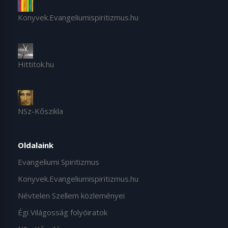
Konyvek.Evangeliumispiritizmus.hu
Hittitok.hu
NSz-Kőszikla
Oldalaink
Evangeliumi Spiritizmus
Konyvek.Evangeliumispiritizmus.hu
Névtelen Szellem közleményei
Égi Világosság folyóiratok