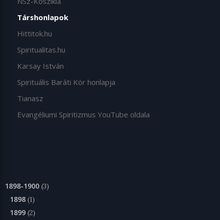
NSz-Kőszikla
Társhonlapok
Hittitok.hu
Spiritualitas.hu
Karsay István
Spirituális Baráti Kör honlapja
Tianasz
Evangéliumi Spiritizmus YouTube oldala
1898-1900
(3)
1898
(1)
1899
(2)