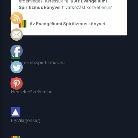
Evangeliumispiritizmus.hu
NevtelenSzellem.hu
EgiVilagossag