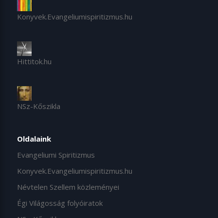
Konyvek.Evangeliumispiritizmus.hu
Hittitok.hu
NSz-Kőszikla
Oldalaink
Evangeliumi Spiritizmus
Konyvek.Evangeliumispiritizmus.hu
Névtelen Szellem közleményei
Égi Világosság folyóiratok