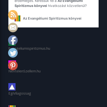
Evangeliumispiritizmus.hu
NevtelenSzellem.hu
EgiVilagossag