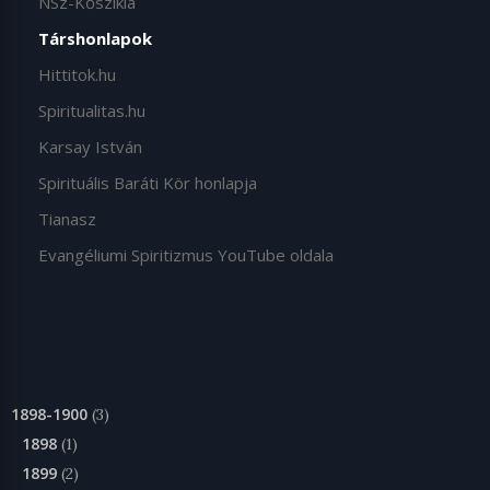
NSz-Kőszikla
Társhonlapok
Hittitok.hu
Spiritualitas.hu
Karsay István
Spirituális Baráti Kör honlapja
Tianasz
Evangéliumi Spiritizmus YouTube oldala
1898-1900
(3)
1898
(1)
1899
(2)