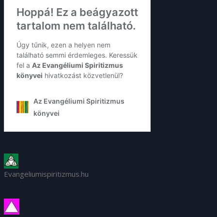
Evangeliumispiritizmus.hu