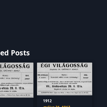
ted Posts
1912
május 21, 1912