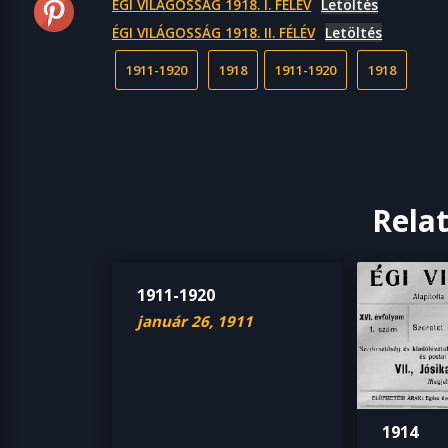
ÉGI VILÁGOSSÁG 1918. I. FÉLÉV
Letöltés
ÉGI VILÁGOSSÁG 1918. II. FÉLÉV
Letöltés
1911-1920
1918
1911-1920
1918
Rela
1911-1920
január 26, 1911
1914