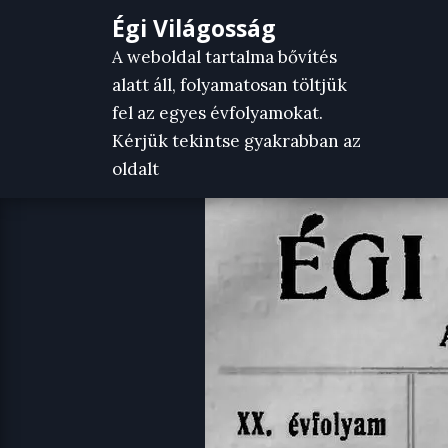
Skip
Égi Világosság
to
A weboldal tartalma bővítés
content
alatt áll, folyamatosan töltjük
fel az egyes évfolyamokat.
Kérjük tekintse gyakrabban az
oldalt