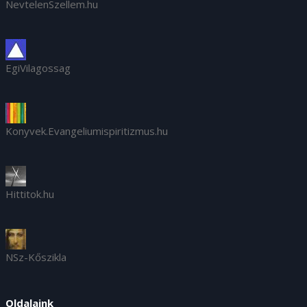
NevtelenSzellem.hu
EgiVilagossag
Konyvek.Evangeliumispiritizmus.hu
Hittitok.hu
NSz-Kőszikla
Oldalaink