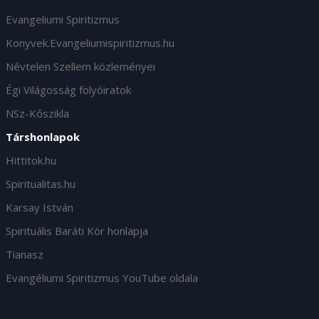
Evangeliumi Spiritizmus
Konyvek.Evangeliumispiritizmus.hu
Névtelen Szellem közleményei
Égi Világosság folyóiratok
NSz-Kőszikla
Társhonlapok
Hittitok.hu
Spiritualitas.hu
Karsay István
Spirituális Baráti Kör honlapja
Tianasz
Evangéliumi Spiritizmus YouTube oldala