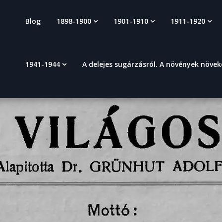
Blog
1898-1900
1901-1910
1911-1920
1941-1944
A delejes sugárzásról. A növények növe