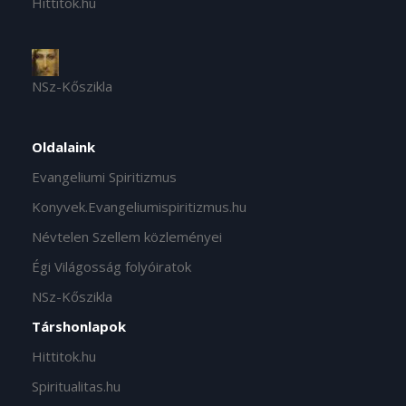
Hittitok.hu
NSz-Kőszikla
Oldalaink
Evangeliumi Spiritizmus
Konyvek.Evangeliumispiritizmus.hu
Névtelen Szellem közleményei
Égi Világosság folyóiratok
NSz-Kőszikla
Társhonlapok
Hittitok.hu
Spiritualitas.hu