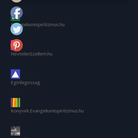
Evangeliumispiritizmus.hu
NevtelenSzellem.hu
EgiVilagossag
Konyvek.Evangeliumispiritizmus.hu