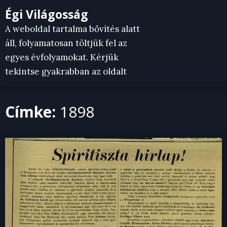
Skip
Égi Világosság
to
A weboldal tartalma bővítés alatt
content
áll, folyamatosan töltjük fel az
egyes évfolyamokat. Kérjük
tekintse gyakrabban az oldalt
Címke:
1898