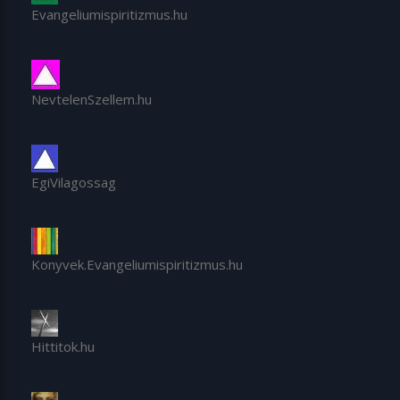
Evangeliumispiritizmus.hu
NevtelenSzellem.hu
EgiVilagossag
Konyvek.Evangeliumispiritizmus.hu
Hittitok.hu