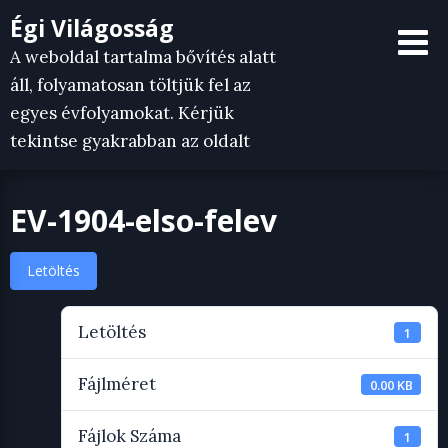
Skip
Égi Világosság
to
A weboldal tartalma bővítés alatt
content
áll, folyamatosan töltjük fel az
egyes évfolyamokat. Kérjük
tekintse gyakrabban az oldalt
EV-1904-elso-felev
Letöltés
Letöltés
1
Fájlméret
0.00 KB
Fájlok Száma
1