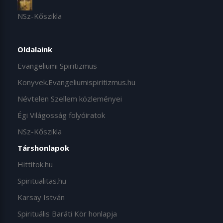
NSz-Kőszikla
Oldalaink
Evangeliumi Spiritizmus
Konyvek.Evangeliumispiritizmus.hu
Névtelen Szellem közleményei
Égi Világosság folyóiratok
NSz-Kőszikla
Társhonlapok
Hittitok.hu
Spiritualitas.hu
Karsay István
Spirituális Baráti Kör honlapja